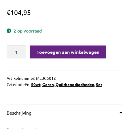
€
104,95
2 op voorraad
Aurifil
Toevoegen aan winkelwagen
Mark
Lipinski
The
Basics
Artikelnummer:
MLBC5012
Categorieën:
50wt
,
Garen
,
Quiltbenodigdheden
,
Set
Collection
aantal
Beschrijving