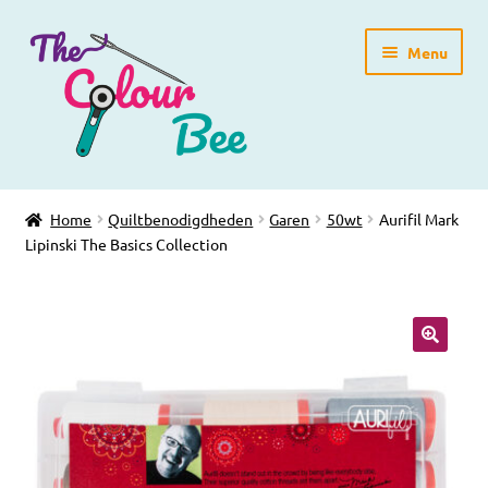
Ga
Ga
Menu
door
direct
naar
naar
navigatie
de
inhoud
Home
Home
Quiltbenodigdheden
Garen
50wt
Aurifil Mark
Lipinski The Basics Collection
Winkelpagina
Blog
Workshops
Gratis Patronen
Subme
Over ons