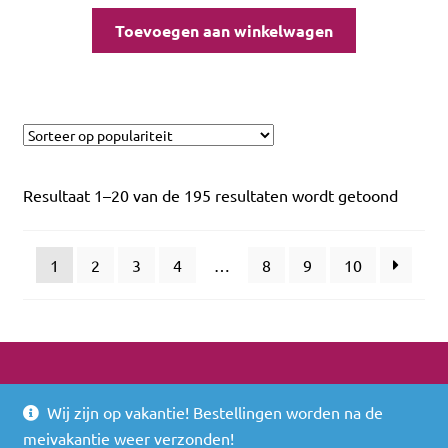
Toevoegen aan winkelwagen
Resultaat 1–20 van de 195 resultaten wordt getoond
1
2
3
4
…
8
9
10
Wij zijn op vakantie! Bestellingen worden na de
© 2026
meivakantie weer verzonden!
Built with WooCommerce
.