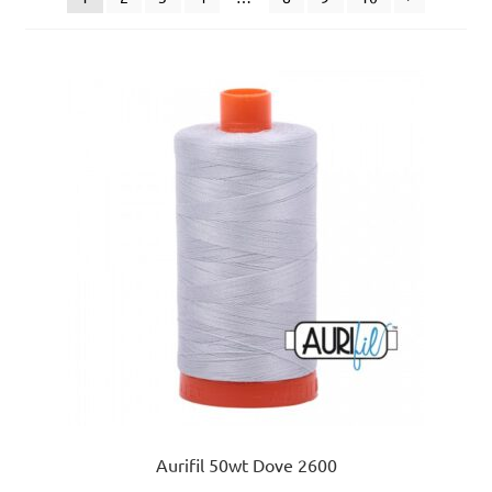
uitvou
Aurifil 50wt Dove 2600