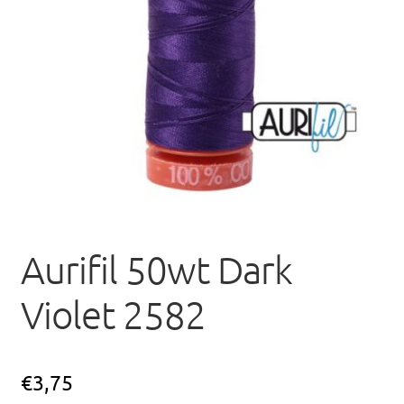
uitvou
Aurifil 50wt Dark
Violet 2582
€
3,75