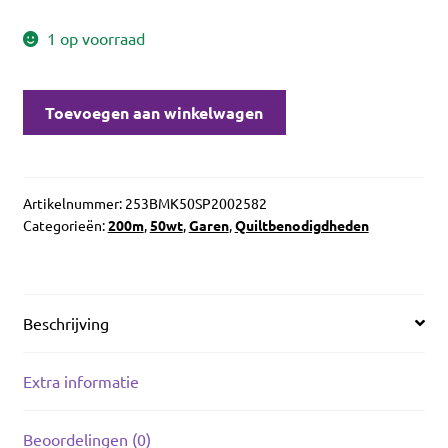
1 op voorraad
Aurifil
Toevoegen aan winkelwagen
50wt
Dark
Violet
2582
Artikelnummer:
253BMK50SP2002582
Categorieën:
200m
,
50wt
,
Garen
,
Quiltbenodigdheden
aantal
Beschrijving
Extra informatie
Beoordelingen (0)