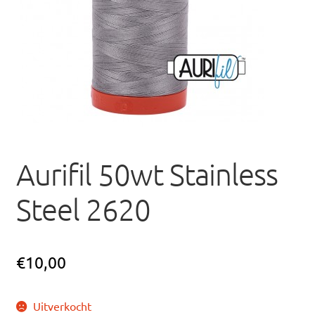
uitvou
Aurifil 50wt Stainless
Steel 2620
€
10,00
Uitverkocht