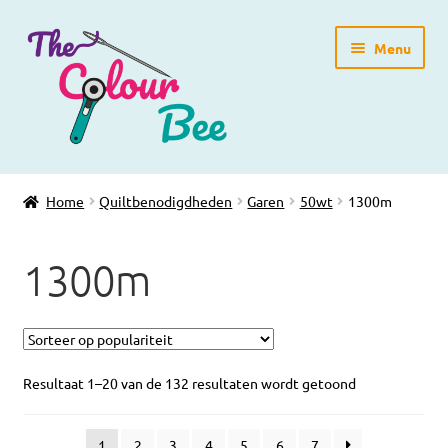
Ga
Ga
Menu
door
direct
naar
naar
navigatie
de
inhoud
Home
Home
Quiltbenodigdheden
Garen
50wt
1300m
Winkelpagina
1300m
Blog
Workshops
Gratis Patronen
Resultaat 1–20 van de 132 resultaten wordt getoond
Subme
Over ons
1
2
3
4
5
6
7