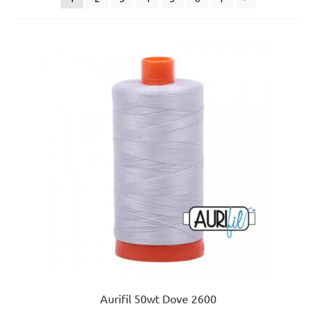
uitvou
Aurifil 50wt Dove 2600