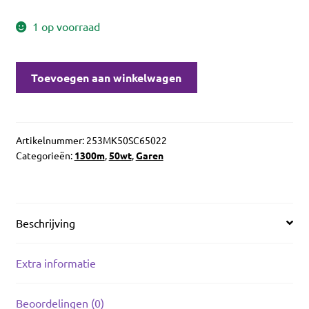
1 op voorraad
Aurifil
Toevoegen aan winkelwagen
50wt
Mustard
5022
aantal
Artikelnummer:
253MK50SC65022
Categorieën:
1300m
,
50wt
,
Garen
Beschrijving
Extra informatie
Beoordelingen (0)