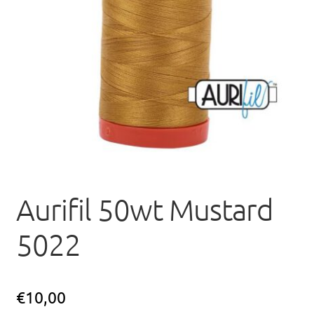
uitvou
Aurifil 50wt Mustard
5022
€
10,00