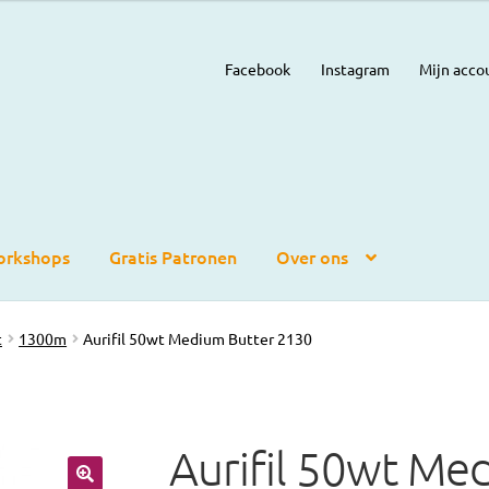
Facebook
Instagram
Mijn acco
rkshops
Gratis Patronen
Over ons
t
1300m
Aurifil 50wt Medium Butter 2130
Aurifil 50wt Me