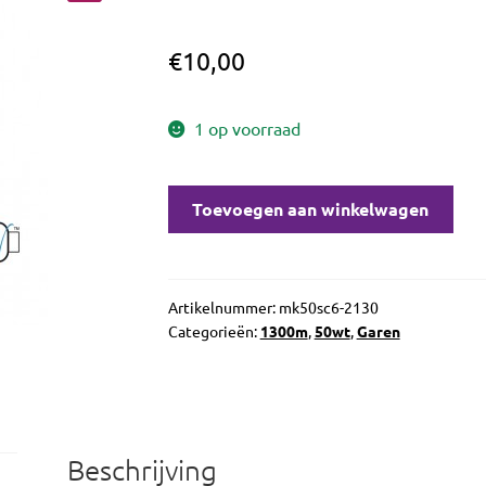
🔍
€
10,00
1 op voorraad
Aurifil
Toevoegen aan winkelwagen
50wt
Medium
Butter
2130
Artikelnummer:
mk50sc6-2130
Categorieën:
1300m
,
50wt
,
Garen
aantal
Beschrijving