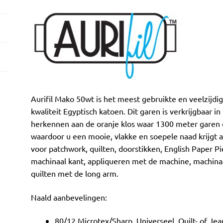
Aurifil Mako 50wt is het meest gebruikte en veelzijd
kwaliteit Egyptisch katoen. Dit garen is verkrijgbaar in
herkennen aan de oranje klos waar 1300 meter garen op
waardoor u een mooie, vlakke en soepele naad krijgt als
voor patchwork, quilten, doorstikken, English Paper Pi
machinaal kant, appliqueren met de machine, machinaa
quilten met de long arm.
Naald aanbevelingen:
80/12 Microtex/Sharp, Universeel, Quilt- of Je