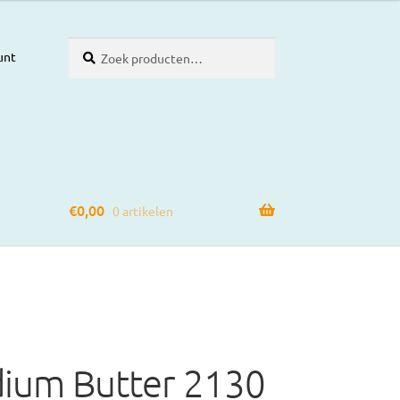
Zoeken
Zoeken
unt
naar:
€
0,00
0 artikelen
dium Butter 2130