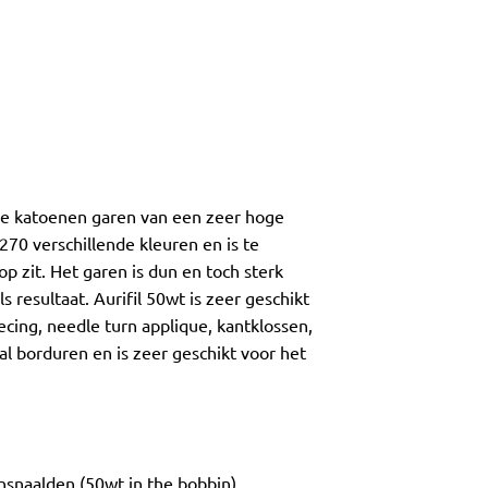
ige katoenen garen van een zeer hoge
 270 verschillende kleuren en is te
 zit. Het garen is dun en toch sterk
 resultaat. Aurifil 50wt is zeer geschikt
ecing, needle turn applique, kantklossen,
l borduren en is zeer geschikt voor het
ansnaalden (50wt in the bobbin)