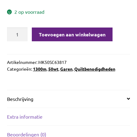
2 op voorraad
Aurifil
Toevoegen aan winkelwagen
50wt
Marrakesh
3817
aantal
Artikelnummer:
MK50SC63817
Categorieën:
1300m
,
50wt
,
Garen
,
Quiltbenodigdheden
Beschrijving
Extra informatie
Beoordelingen (0)