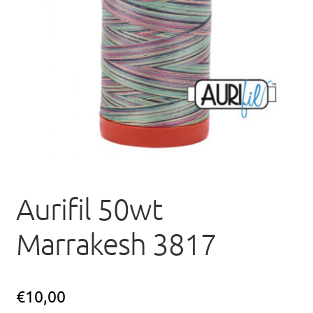
uitvou
Aurifil 50wt
Marrakesh 3817
€
10,00