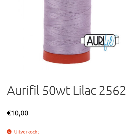
uitvou
Aurifil 50wt Lilac 2562
€
10,00
Uitverkocht