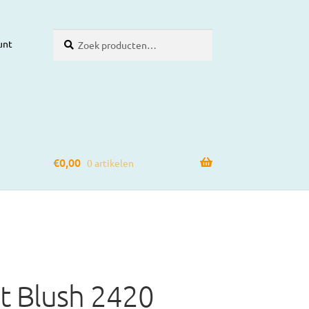
Zoeken
Zoeken
unt
naar:
€
0,00
0 artikelen
ht Blush 2420