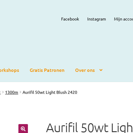
Facebook
Instagram
Mijn acco
rkshops
Gratis Patronen
Over ons
t
1300m
Aurifil 50wt Light Blush 2420
Aurifil 50wt Lig