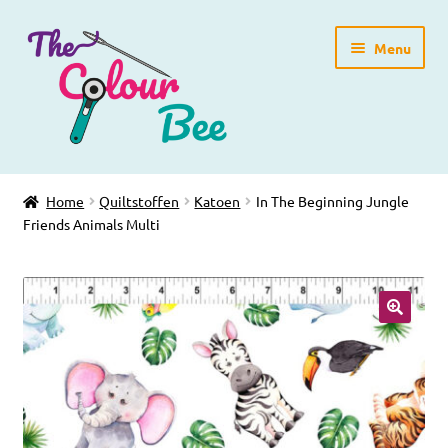
Ga
Ga
Menu
door
direct
naar
naar
navigatie
de
inhoud
Home
Home
Quiltstoffen
Katoen
In The Beginning Jungle
Friends Animals Multi
Winkelpagina
Blog
Workshops
Gratis Patronen
Subme
Over ons