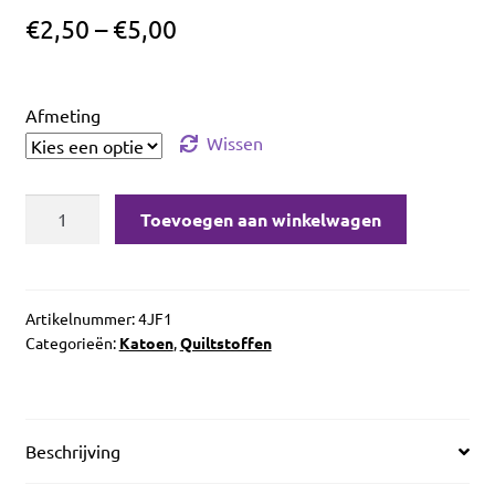
€
2,50
–
€
5,00
Afmeting
Wissen
In
Toevoegen aan winkelwagen
The
Beginning
Jungle
Friends
Artikelnummer:
4JF1
Categorieën:
Katoen
,
Quiltstoffen
Animals
Multi
aantal
Beschrijving