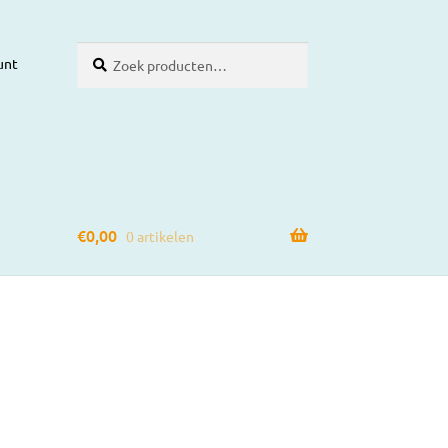
Zoeken
Zoeken
unt
naar:
€
0,00
0 artikelen