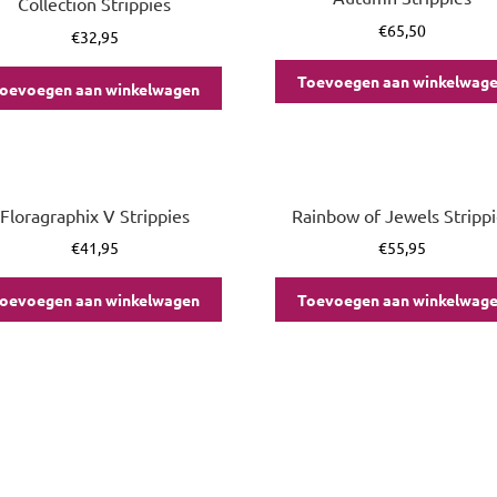
Collection Strippies
€
65,50
€
32,95
Toevoegen aan winkelwag
oevoegen aan winkelwagen
Floragraphix V Strippies
Rainbow of Jewels Strippi
€
41,95
€
55,95
oevoegen aan winkelwagen
Toevoegen aan winkelwag