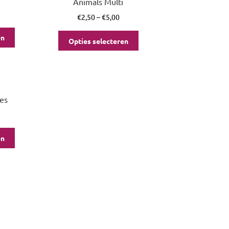
Animals Multi
€
2,50
–
€
5,00
en
Opties selecteren
es
en