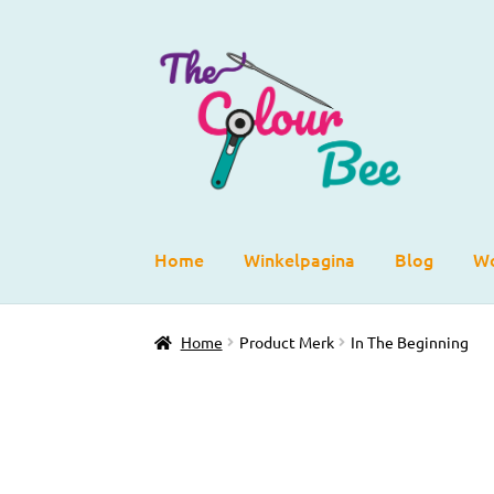
Ga
Ga
door
direct
naar
naar
navigatie
de
inhoud
Home
Winkelpagina
Blog
Wo
Home
Product Merk
In The Beginning