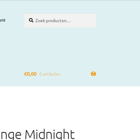
Zoeken
Zoeken
unt
naar:
€
0,00
0 artikelen
onge Midnight