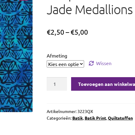
Jade Medallions
€
2,50
–
€
5,00
Afmeting
Wissen
Jacqueline
Toevoegen aan winkelw
de
Jonge
Midnight
Jade
Artikelnummer:
3223QX
Categorieën:
Batik
,
Batik Print
,
Quiltstoffen
Medallions
Navy
aantal