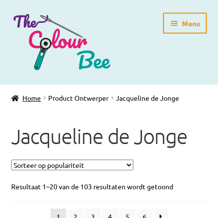
Ga
Ga
Menu
door
direct
naar
naar
navigatie
de
inhoud
Home
Home
Product Ontwerper
Jacqueline de Jonge
Winkelpagina
Jacqueline de Jonge
Blog
Workshops
Gratis Patronen
Resultaat 1–20 van de 103 resultaten wordt getoond
Subme
Over ons
1
2
3
4
5
6