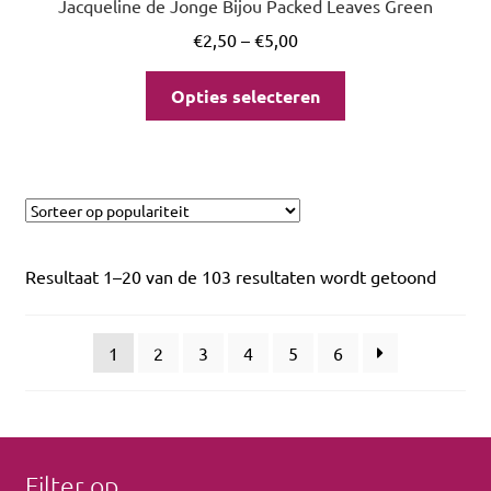
Jacqueline de Jonge Bijou Packed Leaves Green
€
2,50
–
€
5,00
Opties selecteren
Resultaat 1–20 van de 103 resultaten wordt getoond
1
2
3
4
5
6
Filter op