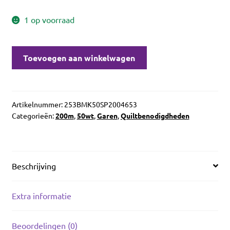
1 op voorraad
Aurifil
Toevoegen aan winkelwagen
50wt
Spring
Prairie
4653
Artikelnummer:
253BMK50SP2004653
Categorieën:
200m
,
50wt
,
Garen
,
Quiltbenodigdheden
aantal
Beschrijving
Extra informatie
Beoordelingen (0)