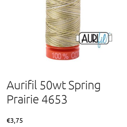
uitvou
Aurifil 50wt Spring
Prairie 4653
€
3,75