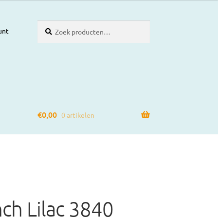
Zoeken
Zoeken
unt
naar:
€
0,00
0 artikelen
nch Lilac 3840