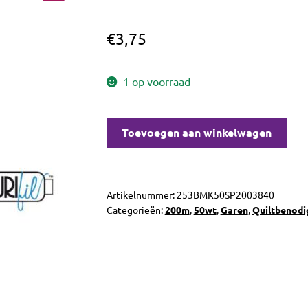
€
3,75
1 op voorraad
Aurifil
Toevoegen aan winkelwagen
50wt
French
Lilac
3840
Artikelnummer:
253BMK50SP2003840
Categorieën:
200m
,
50wt
,
Garen
,
Quiltbenod
aantal