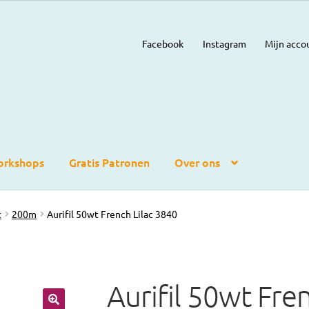
Facebook
Instagram
Mijn acco
rkshops
Gratis Patronen
Over ons
t
200m
Aurifil 50wt French Lilac 3840
Aurifil 50wt Fre