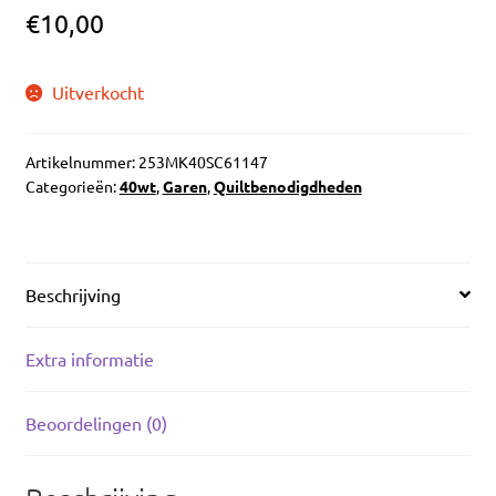
uitvou
€
10,00
Uitverkocht
Artikelnummer:
253MK40SC61147
Categorieën:
40wt
,
Garen
,
Quiltbenodigdheden
Beschrijving
Extra informatie
Beoordelingen (0)