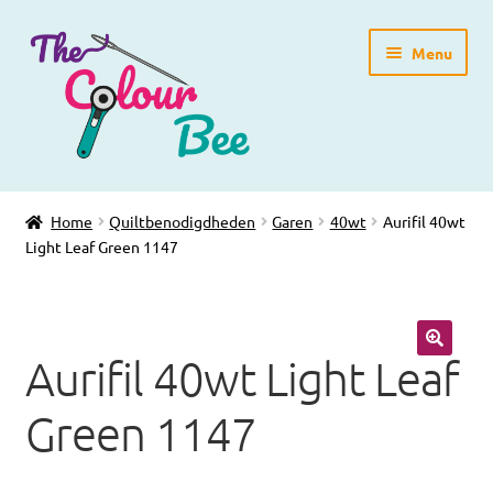
Ga
Ga
Menu
door
direct
naar
naar
navigatie
de
inhoud
Home
Home
Quiltbenodigdheden
Garen
40wt
Aurifil 40wt
Light Leaf Green 1147
Winkelpagina
Blog
Aurifil 40wt Light Leaf
Workshops
🔍
Green 1147
Gratis Patronen
Subme
Over ons