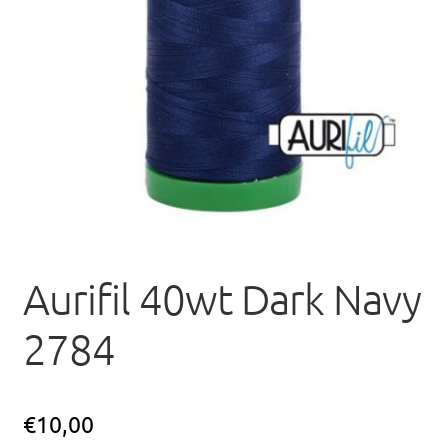
uitvou
Aurifil 40wt Dark Navy
2784
€
10,00