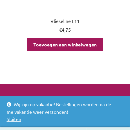
Vlieseline L11
€
4,75
Toevoegen aan winkelwagen
Wij zijn op vakantie! Bestellingen worden na de
© 2026
meivakantie weer verzonden!
Built with WooCommerce
.
Sluiten