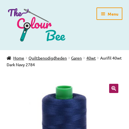
Ga
Ga
Menu
door
direct
naar
naar
navigatie
de
inhoud
Home
Home
Quiltbenodigdheden
Garen
40wt
Aurifil 40wt
Dark Navy 2784
Winkelpagina
Blog
Workshops
🔍
Gratis Patronen
Subme
Over ons