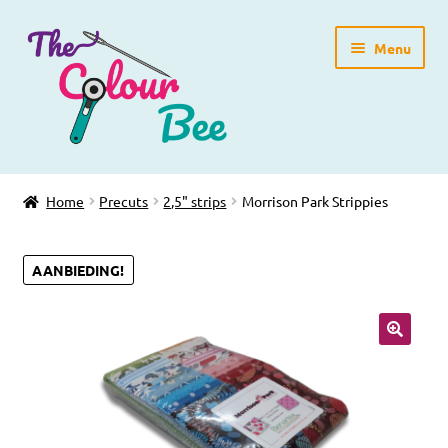
Ga
Ga
Menu
door
direct
naar
naar
navigatie
de
inhoud
Home
Home
Precuts
2,5" strips
Morrison Park Strippies
Winkelpagina
AANBIEDING!
Blog
Workshops
🔍
Gratis Patronen
Subme
Over ons