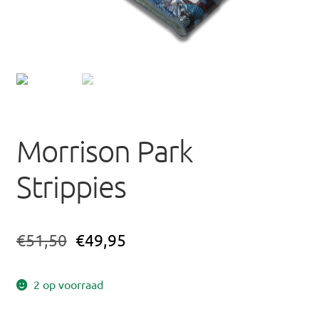
uitvou
Morrison Park
Strippies
€
51,50
€
49,95
2 op voorraad