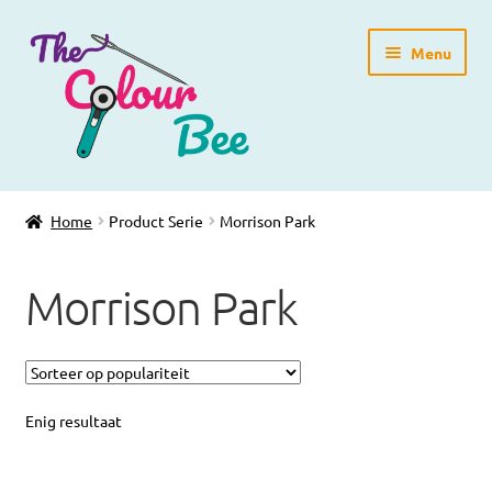
Ga
Ga
Menu
door
direct
naar
naar
navigatie
de
inhoud
Home
Home
Product Serie
Morrison Park
Winkelpagina
Morrison Park
Blog
Workshops
Gratis Patronen
Enig resultaat
Subme
Over ons