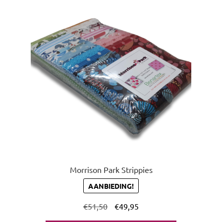
uitvou
Morrison Park Strippies
AANBIEDING!
€
51,50
€
49,95