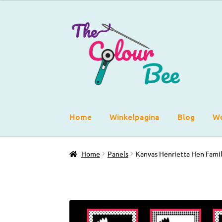
Ga
Ga
door
direct
naar
naar
navigatie
de
inhoud
Home
Winkelpagina
Blog
Wo
Home
Panels
Kanvas Henrietta Hen Famil