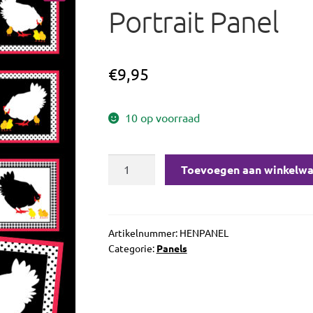
🔍
Portrait Panel
€
9,95
10 op voorraad
Kanvas
Toevoegen aan winkelw
Henrietta
Hen
Family
Portrait
Artikelnummer:
HENPANEL
Categorie:
Panels
Panel
aantal