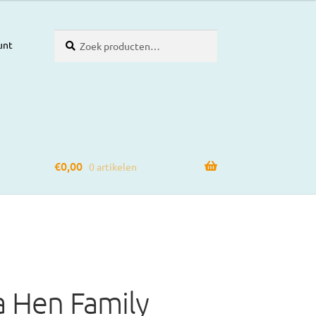
Zoeken
Zoeken
unt
naar:
€
0,00
0 artikelen
a Hen Family