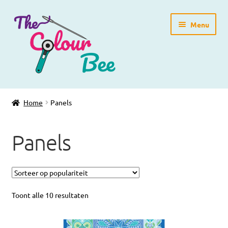
Ga
Ga
Menu
door
direct
naar
naar
navigatie
de
inhoud
Home
Home
Panels
Winkelpagina
Panels
Blog
Workshops
Gratis Patronen
Toont alle 10 resultaten
Subme
Over ons