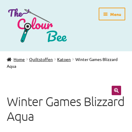
Ga
Ga
Menu
door
direct
naar
naar
navigatie
de
inhoud
Home
Home
Quiltstoffen
Katoen
Winter Games Blizzard
Aqua
Winkelpagina
Blog
Winter Games Blizzard
Workshops
🔍
Aqua
Gratis Patronen
Subme
Over ons