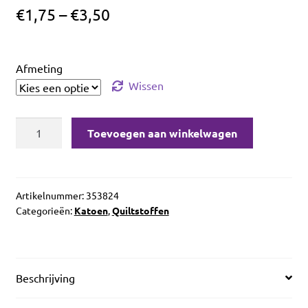
uitvou
€
1,75
–
€
3,50
Afmeting
Wissen
Winter
Toevoegen aan winkelwagen
Games
Blizzard
Aqua
aantal
Artikelnummer:
353824
Categorieën:
Katoen
,
Quiltstoffen
Beschrijving