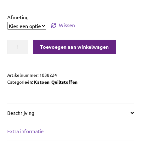
Afmeting
Wissen
Contempo
Toevoegen aan winkelwagen
Winter
Village
River
Aqua
Artikelnummer:
1038224
Categorieën:
Katoen
,
Quiltstoffen
aantal
Beschrijving
Extra informatie