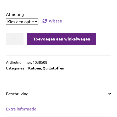
Afmeting
Wissen
Contempo
Toevoegen aan winkelwagen
Winter
Village
Diamonds
Gray
Artikelnummer:
1038508
Categorieën:
Katoen
,
Quiltstoffen
aantal
Beschrijving
Extra informatie