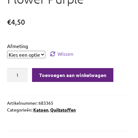
uitvou
€
4,50
Afmeting
Wissen
Benartex
Toevoegen aan winkelwagen
Lavender
Fields
Margaux
Small
Artikelnummer:
683365
Categorieën:
Katoen
,
Quiltstoffen
Flower
Purple
aantal