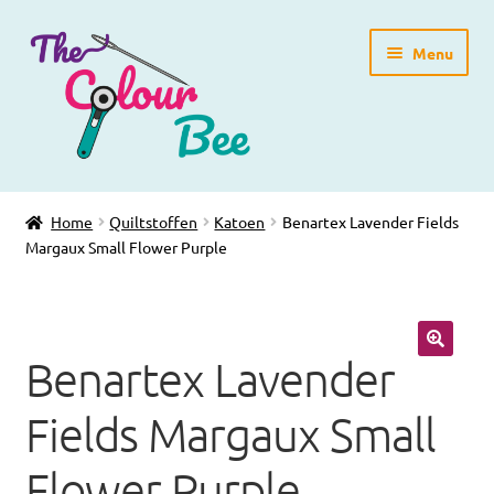
Ga
Ga
Menu
door
direct
naar
naar
navigatie
de
inhoud
Home
Home
Quiltstoffen
Katoen
Benartex Lavender Fields
Margaux Small Flower Purple
Winkelpagina
Blog
Benartex Lavender
Workshops
Fields Margaux Small
Gratis Patronen
Flower Purple
Subme
Over ons