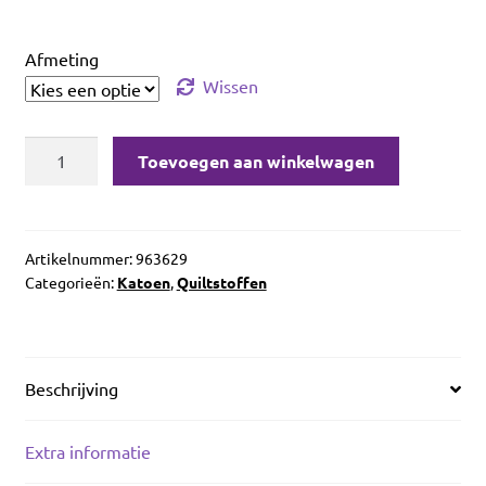
Afmeting
Wissen
Benartex
Toevoegen aan winkelwagen
Cotton
Shot
Cerise
aantal
Artikelnummer:
963629
Categorieën:
Katoen
,
Quiltstoffen
Beschrijving
Extra informatie