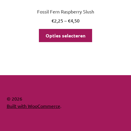
Fossil Fern Raspberry Slush
€
2,25
–
€
4,50
Opties selecteren
© 2026
Built with WooCommerce
.