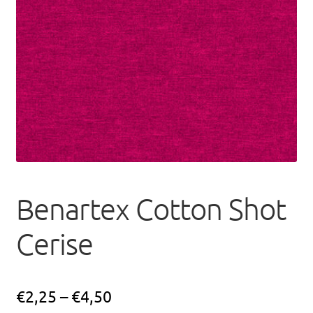
uitvou
Benartex Cotton Shot
Cerise
€
2,25
–
€
4,50