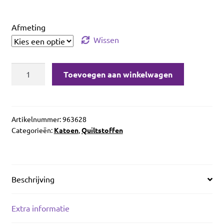
Afmeting
Wissen
Benartex
Toevoegen aan winkelwagen
Cotton
Shot
Azalea
aantal
Artikelnummer:
963628
Categorieën:
Katoen
,
Quiltstoffen
Beschrijving
Extra informatie