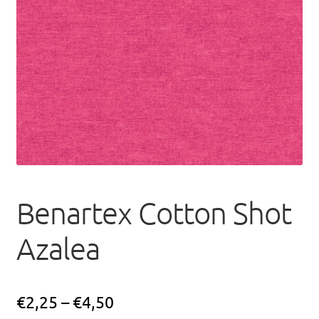
uitvou
Benartex Cotton Shot
Azalea
€
2,25
–
€
4,50