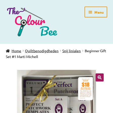
Ga
Ga
Menu
door
direct
naar
naar
navigatie
de
inhoud
Home
Home
Quiltbenodigdheden
Snij linialen
Beginner Gift
Set #1 Marti Michell
Winkelpagina
Blog
Workshops
Gratis Patronen
Subme
Over ons