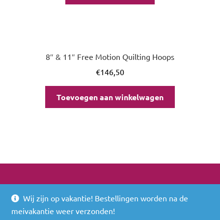
8″ & 11″ Free Motion Quilting Hoops
€
146,50
Toevoegen aan winkelwagen
Wij zijn op vakantie! Bestellingen worden na de
© 2026
meivakantie weer verzonden!
Built with WooCommerce
.