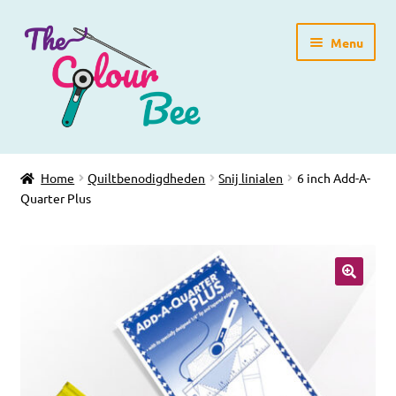
Ga
Ga
Menu
door
direct
naar
naar
navigatie
de
inhoud
Home
Home
Quiltbenodigdheden
Snij linialen
6 inch Add-A-
Quarter Plus
Winkelpagina
Blog
Workshops
🔍
Gratis Patronen
Subme
Over ons