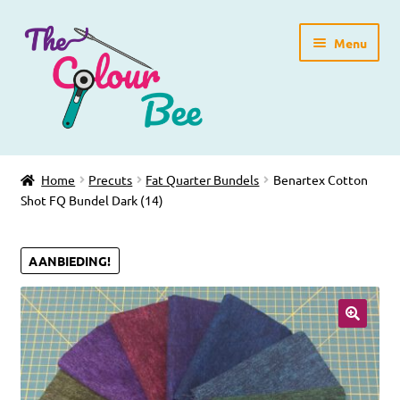
Ga
Ga
Menu
door
direct
naar
naar
navigatie
de
inhoud
Home
Home
Precuts
Fat Quarter Bundels
Benartex Cotton
Shot FQ Bundel Dark (14)
Winkelpagina
Blog
AANBIEDING!
Workshops
🔍
Gratis Patronen
Subme
Over ons