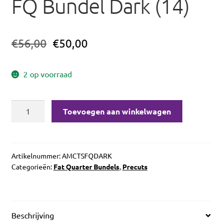
FQ Bundel Dark (14)
€
56,00
€
50,00
2 op voorraad
Benartex
Toevoegen aan winkelwagen
Cotton
Shot
FQ
Bundel
Artikelnummer:
AMCTSFQDARK
Categorieën:
Fat Quarter Bundels
,
Precuts
Dark
(14)
aantal
Beschrijving