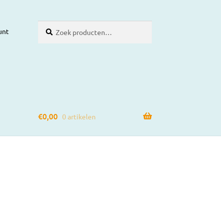
Zoeken
Zoeken
unt
naar:
€
0,00
0 artikelen