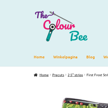
Ga
Ga
door
direct
naar
naar
navigatie
de
inhoud
Home
Winkelpagina
Blog
Wo
Home
Precuts
2,5" strips
First Frost Str