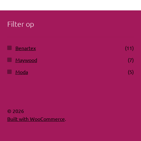
Filter op
Benartex
(11)
Maywood
(7)
Moda
(5)
© 2026
Built with WooCommerce
.