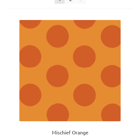
uitvou
Mischief Orange