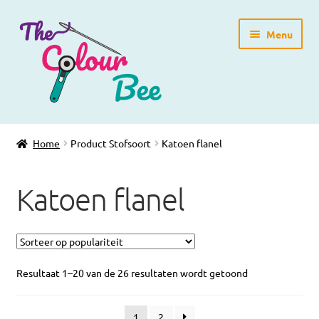
Ga
Ga
Menu
door
direct
naar
naar
navigatie
de
inhoud
Home
Home
Product Stofsoort
Katoen flanel
Winkelpagina
Katoen flanel
Blog
Workshops
Gratis Patronen
Resultaat 1–20 van de 26 resultaten wordt getoond
Subme
Over ons
1
2