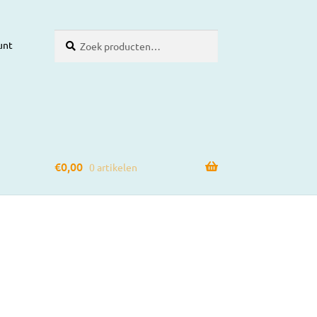
Zoeken
Zoeken
unt
naar:
€
0,00
0 artikelen