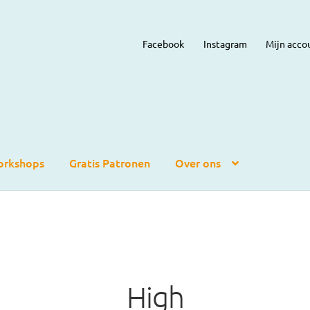
Facebook
Instagram
Mijn acco
rkshops
Gratis Patronen
Over ons
High