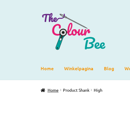
Ga
Ga
door
direct
naar
naar
navigatie
de
inhoud
Home
Winkelpagina
Blog
Wo
Home
Product Shank
High