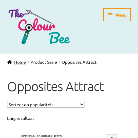
Ga
Ga
Menu
door
direct
naar
naar
navigatie
de
inhoud
Home
Home
Product Serie
Opposites Attract
Winkelpagina
Opposites Attract
Blog
Workshops
Gratis Patronen
Enig resultaat
Subme
Over ons