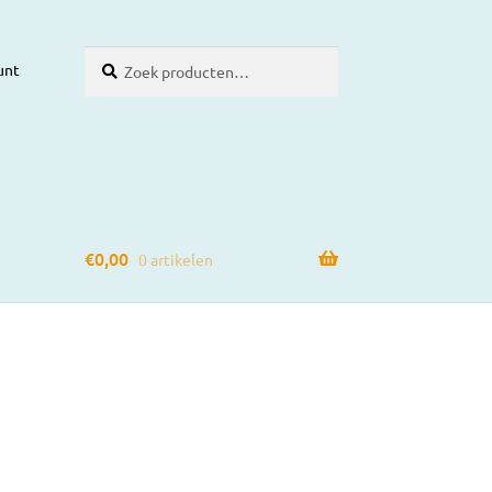
Zoeken
Zoeken
unt
naar:
€
0,00
0 artikelen