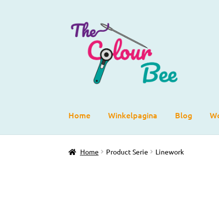
Ga
Ga
door
direct
naar
naar
navigatie
de
inhoud
Home
Winkelpagina
Blog
Wo
Home
Product Serie
Linework