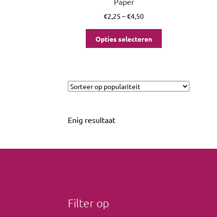
Paper
€
2,25
–
€
4,50
Opties selecteren
Enig resultaat
Filter op