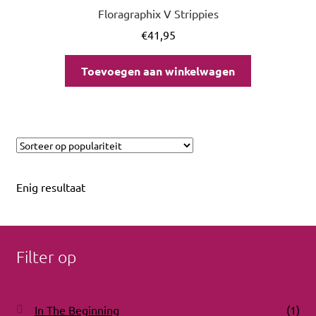
uitvou
Floragraphix V Strippies
€
41,95
Toevoegen aan winkelwagen
Enig resultaat
Filter op
In The Beginning
(1)