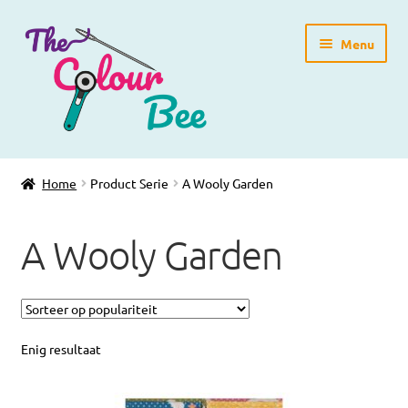
Ga
Ga
Menu
door
direct
naar
naar
navigatie
de
inhoud
Home
Home
Product Serie
A Wooly Garden
Winkelpagina
A Wooly Garden
Blog
Workshops
Gratis Patronen
Enig resultaat
Subme
Over ons