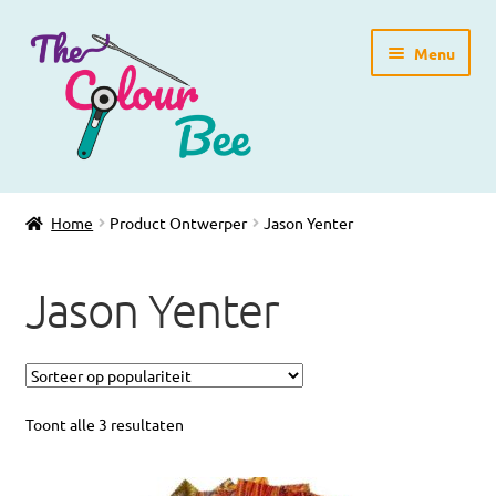
Ga
Ga
Menu
door
direct
naar
naar
navigatie
de
inhoud
Home
Home
Product Ontwerper
Jason Yenter
Winkelpagina
Jason Yenter
Blog
Workshops
Gratis Patronen
Toont alle 3 resultaten
Subme
Over ons