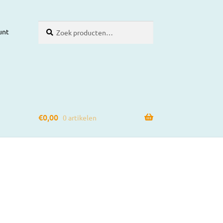
Zoeken
Zoeken
unt
naar:
€
0,00
0 artikelen