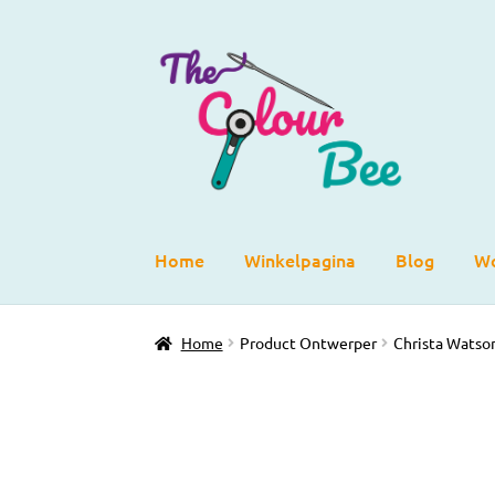
Ga
Ga
door
direct
naar
naar
navigatie
de
inhoud
Home
Winkelpagina
Blog
Wo
Home
Product Ontwerper
Christa Watso