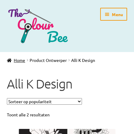
Ga
Ga
Menu
door
direct
naar
naar
navigatie
de
inhoud
Home
Home
Product Ontwerper
Alli K Design
Winkelpagina
Alli K Design
Blog
Workshops
Gratis Patronen
Toont alle 2 resultaten
Subme
Over ons