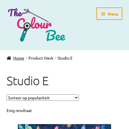
Ga
Ga
Menu
door
direct
naar
naar
navigatie
de
inhoud
Home
Home
Product Merk
Studio E
Winkelpagina
Studio E
Blog
Workshops
Gratis Patronen
Enig resultaat
Subme
Over ons