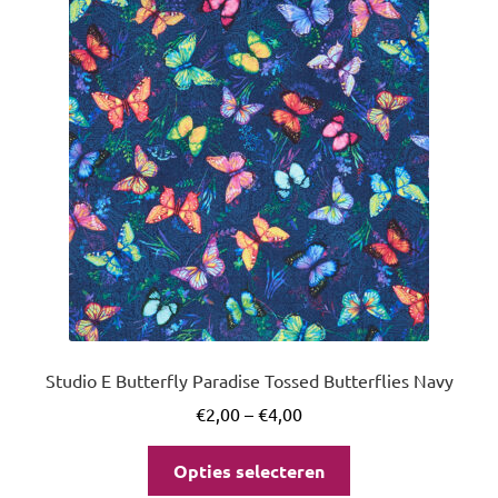
uitvou
Studio E Butterfly Paradise Tossed Butterflies Navy
€
2,00
–
€
4,00
Opties selecteren