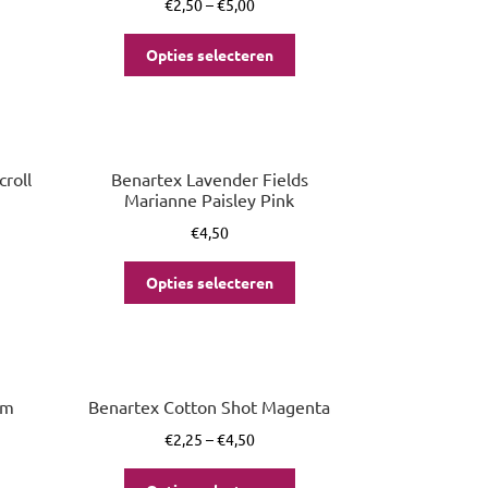
€
2,50
–
€
5,00
Opties selecteren
roll
Benartex Lavender Fields
Marianne Paisley Pink
€
4,50
Opties selecteren
um
Benartex Cotton Shot Magenta
€
2,25
–
€
4,50