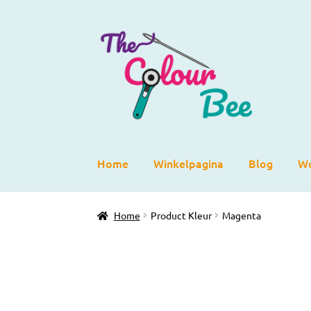
Ga
Ga
door
direct
naar
naar
navigatie
de
inhoud
Home
Winkelpagina
Blog
Wo
Home
Product Kleur
Magenta