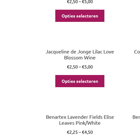
€
2,50
–
€
5,00
Opties selecteren
Jacqueline de Jonge Lilac Love
Co
Blossom Wine
€
2,50
–
€
5,00
Opties selecteren
Benartex Lavender Fields Elise
Ben
Leaves Pink/White
€
2,25
–
€
4,50