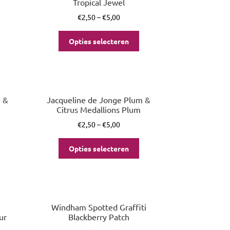
Tropical Jewel
€
2,50
–
€
5,00
Opties selecteren
m &
Jacqueline de Jonge Plum &
Citrus Medallions Plum
€
2,50
–
€
5,00
Opties selecteren
Windham Spotted Graffiti
ur
Blackberry Patch