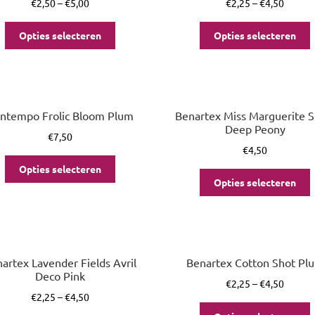
€
2,50
–
€
5,00
€
2,25
–
€
4,50
Opties selecteren
Opties selecteren
ntempo Frolic Bloom Plum
Benartex Miss Marguerite Sc
Deep Peony
€
7,50
€
4,50
Opties selecteren
Opties selecteren
artex Lavender Fields Avril
Benartex Cotton Shot Pl
Deco Pink
€
2,25
–
€
4,50
€
2,25
–
€
4,50