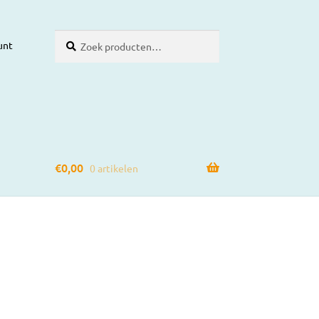
Zoeken
Zoeken
unt
naar:
€
0,00
0 artikelen